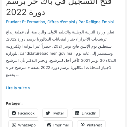
فتح التسجيل في باك حر برسم
دورة 2022
Etudiant Et Formation
,
Offres d'emploi
/ Par
Refligne Emploi
تعلن وزارة التربية الوطنية والتعليم الأولي والرياضة، أن عملية إيداع
ترشيحات الأحرار لاجتياز امتحانات البكالوريا برسم دورة 2022,
ستنطلق يوم الإثنين فاتح نونبر 2021، حصراً عبر البوابة الإلكترونية
للوزارة: candidaturebac.men.gov.ma ، وستستمر إلى غاية يوم
الثلاثاء 30 نونبر 2021 كآخر أجل للترشيح. ويجدر التذكير بأن الترشيح
لاجتياز امتحانات البكالوريا برسم دورة 2022 بصفة « مترشح حر »
يخضع …
Lire la suite »
Partager :
Facebook
Twitter
LinkedIn
WhatsApp
Imprimer
Pinterest