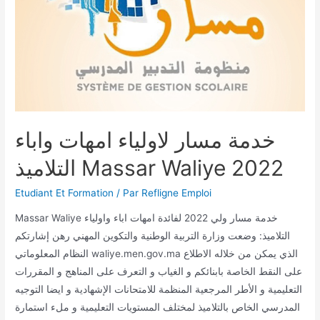
خدمة مسار لاولياء امهات واباء
التلاميذ Massar Waliye 2022
Etudiant Et Formation
/ Par
Refligne Emploi
Massar Waliye خدمة مسار ولي 2022 لفائدة امهات اباء واولياء
التلاميذ: وضعت وزارة التربية الوطنية والتكوين المهني رهن إشارتكم
النظام المعلوماتي waliye.men.gov.ma الذي يمكن من خلاله الاطلاع
على النقط الخاصة بابنائكم و الغياب و التعرف على المناهج و المقررات
التعليمية و الأطر المرجعية المنظمة للامتحانات الإشهادية و ايضا التوجيه
المدرسي الخاص بالتلاميذ لمختلف المستويات التعليمية و ملء استمارة