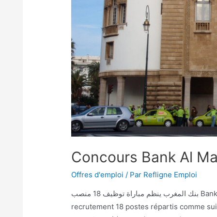
Concours Bank Al Ma
Offres d'emploi
/ Par
Refligne Emploi
بنك المغرب ينظم مباراة توظيف 18 منصب Bank Al Maghrib organise un concours pour le
recrutement 18 postes répartis comme suit