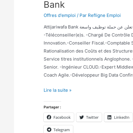
Bank
Offres d'emploi
/ Par
Refligne Emploi
Attijariwafa Bank تعلن عن حملة توظيف واسعة Plusieurs postes disponibles chez Attijariwafa Bank:
-Téléconseiller(e)s. -Chargé De Contrôle 
Innovation.-Conseiller Fiscal.-Comptable 
Rationalisation des Coûts et des Structure
Service titres institutionnels Anglophone.
Senior. -Ingénieur CLOUD.-Expert Middl
Coach Agile.-Développeur Big Data Confir
Lire la suite »
Partager :
Facebook
Twitter
LinkedIn
Telegram