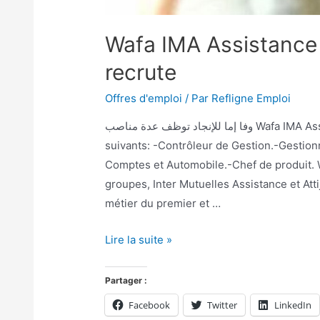
Wafa IMA Assistance r
recrute
Offres d'emploi
/ Par
Refligne Emploi
وفا إما للإنجاد توظف عدة مناصب Wafa IMA Assistance renforce ses effectifs et recrute les profils
suivants: -Contrôleur de Gestion.-Gestio
Comptes et Automobile.-Chef de produit. W
groupes, Inter Mutuelles Assistance et Att
métier du premier et …
Lire la suite »
Partager :
Facebook
Twitter
LinkedIn