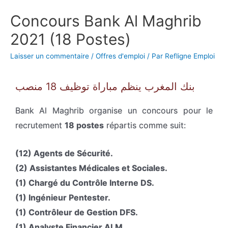
Concours Bank Al Maghrib
2021 (18 Postes)
Laisser un commentaire
/
Offres d'emploi
/ Par
Refligne Emploi
بنك المغرب ينظم مباراة توظيف 18 منصب
Bank Al Maghrib organise un concours pour le
recrutement
18 postes
répartis comme suit:
(12) Agents de Sécurité.
(2) Assistantes Médicales et Sociales.
(1) Chargé du
Contrôle
Interne DS.
(1) Ingénieur Pentester.
(1)
Contrôleur
de Gestion DFS.
(1) Analyste Financier ALM.