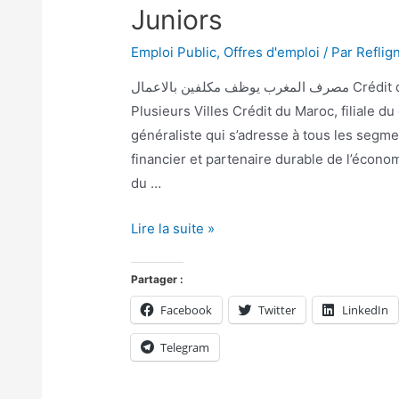
Juniors
Emploi Public
,
Offres d'emploi
/ Par
Reflig
مصرف المغرب يوظف مكلفين بالاعمال Crédit du Maroc recrute des Chargés d’Affaires Juniors sur
Plusieurs Villes Crédit du Maroc, filiale 
généraliste qui s’adresse à tous les segme
financier et partenaire durable de l’écono
du …
Lire la suite »
Partager :
Facebook
Twitter
LinkedIn
Telegram