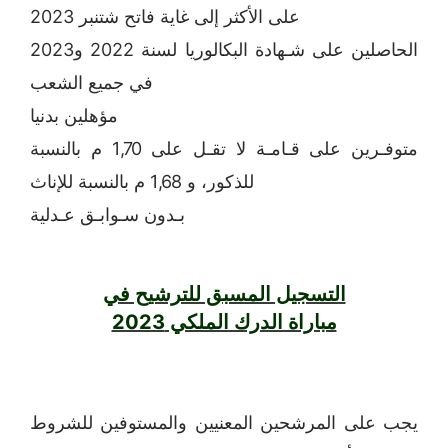
على الأكثر إلى غاية فاتح شتنبر 2023
الحاصلين على شـهادة البكالوريا لسنة 2022 و2023
في جميع الشعب
مؤهلين بدنيا
متوفـرين على قـامـة لا تقـل على 1,70 م بالنسبة
للذكور، و 1,68 م بالنسبة للإناث
بـدون سـوابـق عـدلية
التسجيل المسبق للترشيح في
مباراة الدرك الملكي 2023
يجب على المرشحين المعنيين والمستوفين للشروط