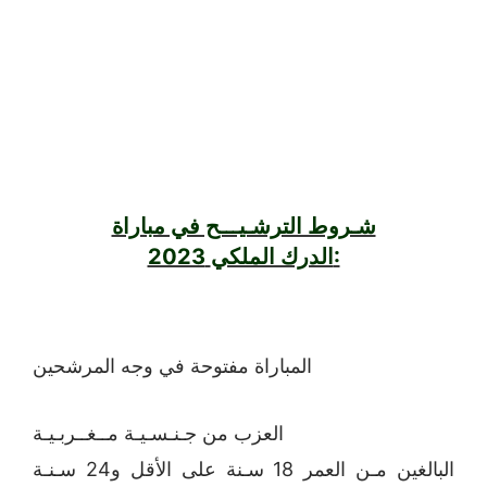
شـروط الترشـيـــح في مباراة
2023:
الدرك الملكي
المباراة مفتوحة في وجه المرشحين
العزب من جـنـسـيـة مــغــربـيـة
البالغين مـن العمر 18 سـنة على الأقل و24 سـنـة