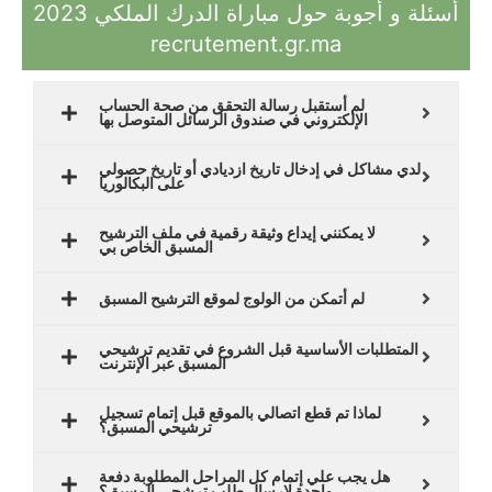
أسئلة و أجوبة حول مباراة الدرك الملكي 2023
recrutement.gr.ma
لم أستقبل رسالة التحقق من صحة الحساب
الإلكتروني في صندوق الرسائل المتوصل بها
لدي مشاكل في إدخال تاريخ ازديادي أو تاريخ حصولي
على البكالوريا
لا يمكنني إيداع وثيقة رقمية في ملف الترشيح
المسبق الخاص بي
لم أتمكن من الولوج لموقع الترشيح المسبق
المتطلبات الأساسية قبل الشروع في تقديم ترشيحي
المسبق عبر الإنترنت
لماذا تم قطع اتصالي بالموقع قبل إتمام تسجيل
ترشيحي المسبق؟
هل يجب علي إتمام كل المراحل المطلوبة دفعة
واحدة لإرسال طلب ترشحي المسبق؟