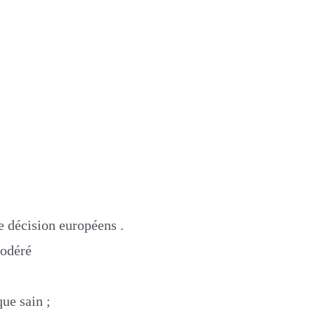
e décision européens .
modéré
ue sain ;