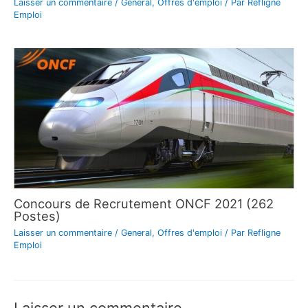
Laisser un commentaire
/
General
,
Offres d'emploi
/ Par
Refligne
Emploi
Concours de Recrutement ONCF 2021 (262
Postes)
Laisser un commentaire
/
General
,
Offres d'emploi
/ Par
Refligne
Emploi
Laisser un commentaire