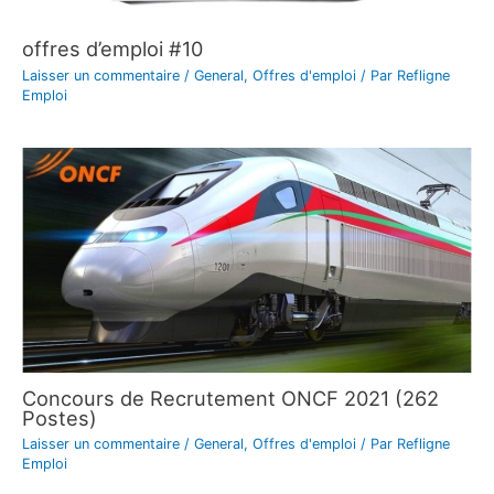
offres d’emploi #10
Laisser un commentaire
/
General
,
Offres d'emploi
/ Par
Refligne
Emploi
Concours de Recrutement ONCF 2021 (262
Postes)
Laisser un commentaire
/
General
,
Offres d'emploi
/ Par
Refligne
Emploi