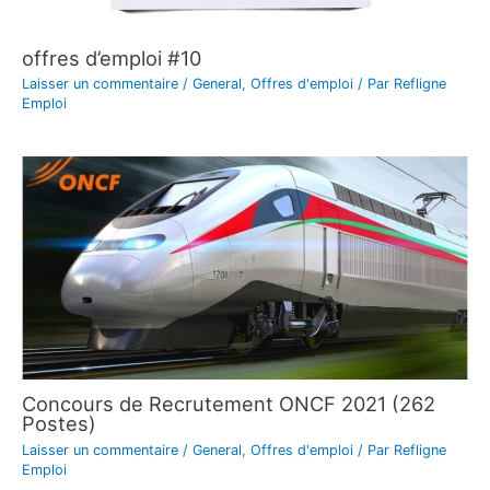
offres d’emploi #10
Laisser un commentaire
/
General
,
Offres d'emploi
/ Par
Refligne
Emploi
Concours de Recrutement ONCF 2021 (262
Postes)
Laisser un commentaire
/
General
,
Offres d'emploi
/ Par
Refligne
Emploi