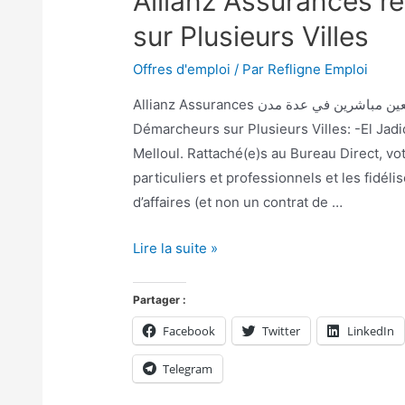
Allianz Assurances r
sur Plusieurs Villes
Offres d'emploi
/ Par
Refligne Emploi
Allianz Assurances توظيف بائعين مباشرين في عدة مدن Allianz Assurances recrute des
Démarcheurs sur Plusieurs Villes: -El Jad
Melloul. Rattaché(e)s au Bureau Direct, vo
particuliers et professionnels et les fidéli
d’affaires (et non un contrat de …
Lire la suite »
Partager :
Facebook
Twitter
LinkedIn
Telegram