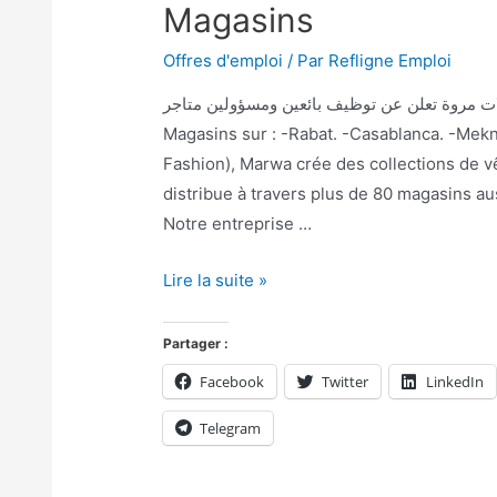
Magasins
Offres d'emploi
/ Par
Refligne Emploi
محلات مروة تعلن عن توظيف بائعين ومسؤولين متاجر Marwa recrute des Responsables et As
Magasins sur : -Rabat. -Casablanca. -Mek
Fashion), Marwa crée des collections de 
distribue à travers plus de 80 magasins aus
Notre entreprise …
Lire la suite »
Partager :
Facebook
Twitter
LinkedIn
Telegram