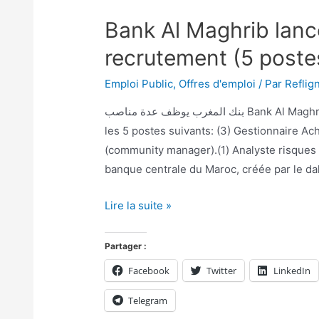
Bank Al Maghrib lan
recrutement (5 poste
Emploi Public
,
Offres d'emploi
/ Par
Reflig
بنك المغرب يوظف عدة مناصب Bank Al Maghrib lance un concours de recrutement pour pouvoir
les 5 postes suivants: (3) Gestionnaire Ac
(community manager).(1) Analyste risques 
banque centrale du Maroc, créée par le dah
Lire la suite »
Partager :
Facebook
Twitter
LinkedIn
Telegram