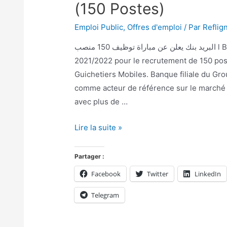
(150 Postes)
Emploi Public
,
Offres d'emploi
/ Par
Reflig
البريد بنك يعلن عن مباراة توظيف 150 منصب l Barid Bank organise un concours au titre de l’année
2021/2022 pour le recrutement de 150 post
Guichetiers Mobiles. Banque filiale du G
comme acteur de référence sur le marché 
avec plus de …
Lire la suite »
Partager :
Facebook
Twitter
LinkedIn
Telegram