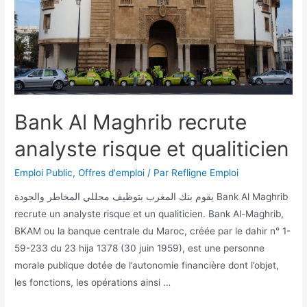
Bank Al Maghrib recrute
analyste risque et qualiticien
Emploi Public
,
Offres d'emploi
/ Par
Refligne Emploi
يقوم بنك المغرب بتوظيف محللي المخاطر والجودة Bank Al Maghrib
recrute un analyste risque et un qualiticien. Bank Al-Maghrib,
BKAM ou la banque centrale du Maroc, créée par le dahir n° 1-
59-233 du 23 hija 1378 (30 juin 1959), est une personne
morale publique dotée de l’autonomie financière dont l’objet,
les fonctions, les opérations ainsi …